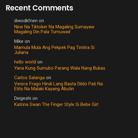
Recent Comments
diwodkfnen
on
Nine Na Tiktoker Na Magaling Sumayaw
Magaling Din Pala Tumuwad
Mike
on
Mamula Mula Ang Pekpek Pag Tinitira Si
Juliana
hello world
on
Yana Kung Sumubo Parang Wala Nang Bukas
Carlos Salanga
on
Venice Frago Hindi Lang Basta Dildo Pati Na
Etits Na Malaki Kayang Abutin
Deigeshi
on
Katrina Swan The Finger Style Si Bebe Girl