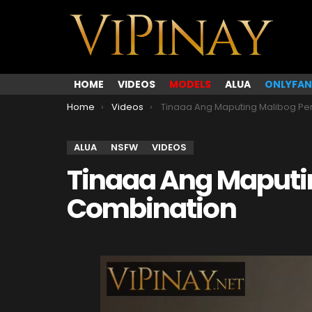
HOME
VIDEOS
MODELS
ALUA
ONLYFAN
You are here:
Home
Videos
Tinaaa Ang Maputing Malibog Perfect Combinat
ALUA
NSFW
VIDEOS
Tinaaa Ang Maputin
Combination
V
i
d