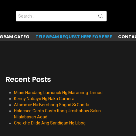
Search
for:
EGRAM CATEG
TELEGRAM REQUEST HERE FOR FREE
CONTAC
Recent Posts
Miain Handang Lumunok Ng Maraming Tamod
Kenny Nabayo Ng Naka Camera
Atommie Na Bembang Sagad Si Ganda
Halococo Ganto Gusto Kong Umiibabaw Sakin
Nilalabasan Agad
Che-che Dildo Ang Sandigan Ng Libog