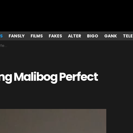
S
FANSLY
FILMS
FAKES
ALTER
BIGO
GANK
TEL
ion
g Malibog Perfect