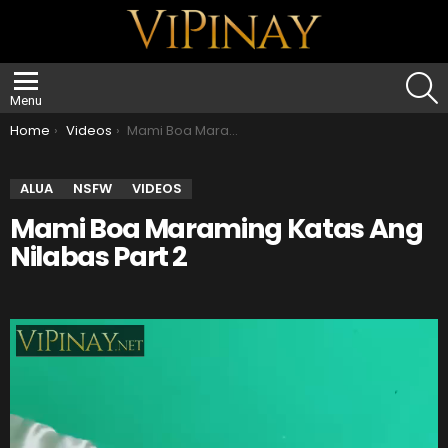
S
Menu
You are here:
Home
Videos
Mami Boa Maraming Katas Ang Nilabas Part 2
ALUA
NSFW
VIDEOS
Mami Boa Maraming Katas Ang
Nilabas Part 2
V
i
d
e