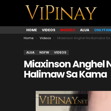
HOME
VIDEOS
MODELS
ALUA
ONLYFAN
You are here:
Home
Videos
Miaxinson Anghel Na Bumaba Sa Lupa Halimaw Sa K
ALUA
NSFW
VIDEOS
Miaxinson Anghel 
Halimaw Sa Kama
V
i
d