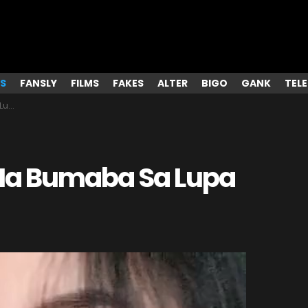
S
FANSLY
FILMS
FAKES
ALTER
BIGO
GANK
TEL
ama
Na Bumaba Sa Lupa