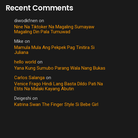
Recent Comments
diwodkfnen
on
Nine Na Tiktoker Na Magaling Sumayaw
Magaling Din Pala Tumuwad
Mike
on
Mamula Mula Ang Pekpek Pag Tinitira Si
Juliana
hello world
on
Yana Kung Sumubo Parang Wala Nang Bukas
Carlos Salanga
on
Venice Frago Hindi Lang Basta Dildo Pati Na
Etits Na Malaki Kayang Abutin
Deigeshi
on
Katrina Swan The Finger Style Si Bebe Girl