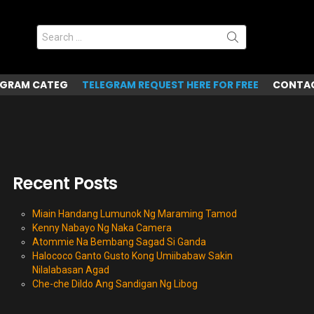
Search
for:
EGRAM CATEG
TELEGRAM REQUEST HERE FOR FREE
CONTAC
Recent Posts
Miain Handang Lumunok Ng Maraming Tamod
Kenny Nabayo Ng Naka Camera
Atommie Na Bembang Sagad Si Ganda
Halococo Ganto Gusto Kong Umiibabaw Sakin
Nilalabasan Agad
Che-che Dildo Ang Sandigan Ng Libog