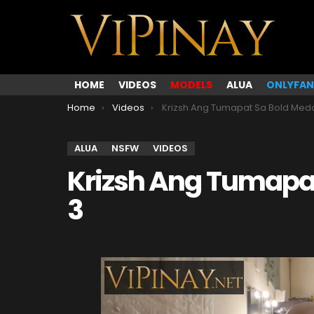
HOME
VIDEOS
MODELS
ALUA
ONLYFAN
You are here:
Home
Videos
Krizsh Ang Tumapat Sa Bold Medalist Pa
ALUA
NSFW
VIDEOS
Krizsh Ang Tumapat
3
V
i
d