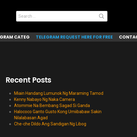
Search
for:
EGRAM CATEG
TELEGRAM REQUEST HERE FOR FREE
CONTAC
Recent Posts
Miain Handang Lumunok Ng Maraming Tamod
Kenny Nabayo Ng Naka Camera
Atommie Na Bembang Sagad Si Ganda
Halococo Ganto Gusto Kong Umiibabaw Sakin
Nilalabasan Agad
Che-che Dildo Ang Sandigan Ng Libog