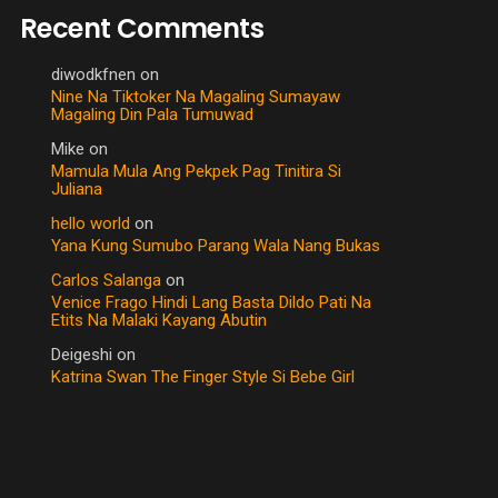
Recent Comments
diwodkfnen
on
Nine Na Tiktoker Na Magaling Sumayaw
Magaling Din Pala Tumuwad
Mike
on
Mamula Mula Ang Pekpek Pag Tinitira Si
Juliana
hello world
on
Yana Kung Sumubo Parang Wala Nang Bukas
Carlos Salanga
on
Venice Frago Hindi Lang Basta Dildo Pati Na
Etits Na Malaki Kayang Abutin
Deigeshi
on
Katrina Swan The Finger Style Si Bebe Girl