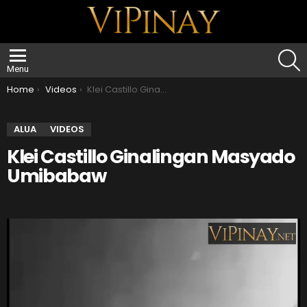
S
Menu
You are here:
Home
Videos
Klei Castillo Ginalingan Masyado Umibabaw
ALUA
VIDEOS
Klei Castillo Ginalingan Masyado
Umibabaw
V
i
d
e