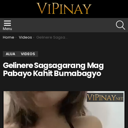
S
Menu
You are here:
Home
Videos
Gelinere Sagsagarang Mag Pabayo Kahit Bumabagyo
ALUA
VIDEOS
Gelinere Sagsagarang Mag
Pabayo Kahit Bumabagyo
V
i
d
e