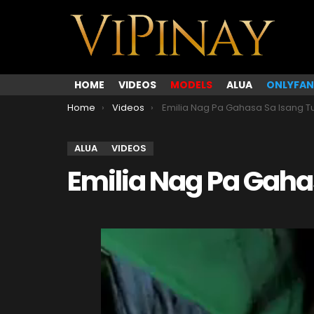
HOME
VIDEOS
MODELS
ALUA
ONLYFAN
You are here:
Home
Videos
Emilia Nag Pa Gahasa Sa Isang Tukm
ALUA
VIDEOS
Emilia Nag Pa Gaha
V
i
d
e