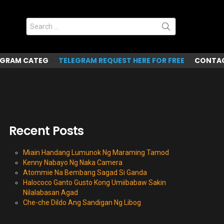
Search
for:
EGRAM CATEG
TELEGRAM REQUEST HERE FOR FREE
CONTAC
Recent Posts
Miain Handang Lumunok Ng Maraming Tamod
Kenny Nabayo Ng Naka Camera
Atommie Na Bembang Sagad Si Ganda
Halococo Ganto Gusto Kong Umiibabaw Sakin
Nilalabasan Agad
Che-che Dildo Ang Sandigan Ng Libog