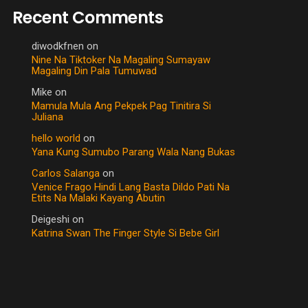
Recent Comments
diwodkfnen
on
Nine Na Tiktoker Na Magaling Sumayaw
Magaling Din Pala Tumuwad
Mike
on
Mamula Mula Ang Pekpek Pag Tinitira Si
Juliana
hello world
on
Yana Kung Sumubo Parang Wala Nang Bukas
Carlos Salanga
on
Venice Frago Hindi Lang Basta Dildo Pati Na
Etits Na Malaki Kayang Abutin
Deigeshi
on
Katrina Swan The Finger Style Si Bebe Girl