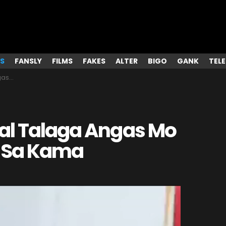
S
FANSLY
FILMS
FAKES
ALTER
BIGO
GANK
TEL
 Kama
al Talaga Angas Mo
 Sa Kama