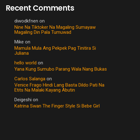
Recent Comments
diwodkfnen
on
Nine Na Tiktoker Na Magaling Sumayaw
Magaling Din Pala Tumuwad
Mike
on
Mamula Mula Ang Pekpek Pag Tinitira Si
Juliana
hello world
on
Yana Kung Sumubo Parang Wala Nang Bukas
Carlos Salanga
on
Venice Frago Hindi Lang Basta Dildo Pati Na
Etits Na Malaki Kayang Abutin
Deigeshi
on
Katrina Swan The Finger Style Si Bebe Girl