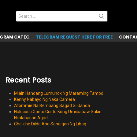
Search
for:
EGRAM CATEG
TELEGRAM REQUEST HERE FOR FREE
CONTAC
Recent Posts
Miain Handang Lumunok Ng Maraming Tamod
Kenny Nabayo Ng Naka Camera
Atommie Na Bembang Sagad Si Ganda
Halococo Ganto Gusto Kong Umiibabaw Sakin
Nilalabasan Agad
Che-che Dildo Ang Sandigan Ng Libog