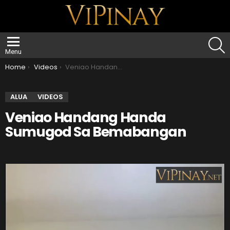
S
Menu
You are here:
Home
Videos
Veniao Handang Handa Sumugod Sa Bemabangan
ALUA
VIDEOS
Veniao Handang Handa
Sumugod Sa Bemabangan
V
i
d
e