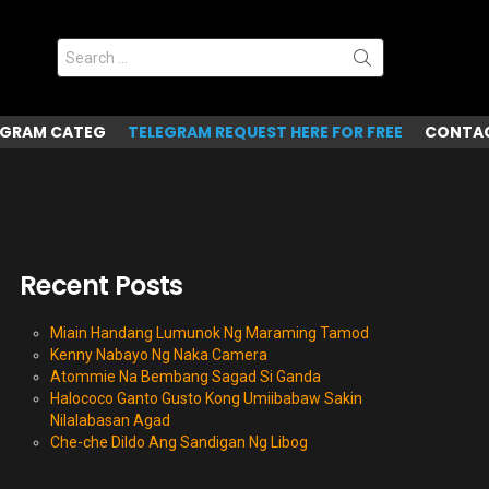
Search
for:
EGRAM CATEG
TELEGRAM REQUEST HERE FOR FREE
CONTAC
Recent Posts
Miain Handang Lumunok Ng Maraming Tamod
Kenny Nabayo Ng Naka Camera
Atommie Na Bembang Sagad Si Ganda
Halococo Ganto Gusto Kong Umiibabaw Sakin
Nilalabasan Agad
Che-che Dildo Ang Sandigan Ng Libog