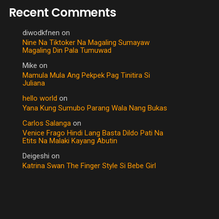
Recent Comments
diwodkfnen
on
Nine Na Tiktoker Na Magaling Sumayaw
Magaling Din Pala Tumuwad
Mike
on
Mamula Mula Ang Pekpek Pag Tinitira Si
Juliana
hello world
on
Yana Kung Sumubo Parang Wala Nang Bukas
Carlos Salanga
on
Venice Frago Hindi Lang Basta Dildo Pati Na
Etits Na Malaki Kayang Abutin
Deigeshi
on
Katrina Swan The Finger Style Si Bebe Girl