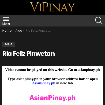
S
Menu
You are here:
Home
Alua
Ria Feliz Pinwetan
ALUA
Ria Feliz Pinwetan