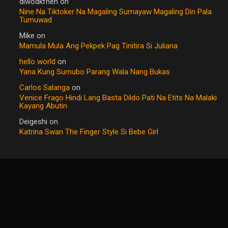
diwodkfnen
on
Nine Na Tiktoker Na Magaling Sumayaw Magaling Din Pala
Tumuwad
Mike
on
Mamula Mula Ang Pekpek Pag Tinitira Si Juliana
hello world
on
Yana Kung Sumubo Parang Wala Nang Bukas
Carlos Salanga
on
Venice Frago Hindi Lang Basta Dildo Pati Na Etits Na Malaki
Kayang Abutin
Deigeshi
on
Katrina Swan The Finger Style Si Bebe Girl