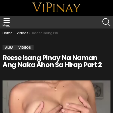
S
Menu
You are here:
Home
Videos
Reese Isang Pinay Na Naman Ang Naka Ahon Sa Hirap Part 2
ALUA
VIDEOS
Reese Isang Pinay Na Naman
Ang Naka Ahon Sa Hirap Part 2
V
i
d
e