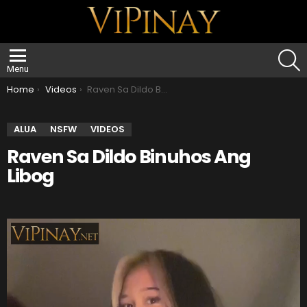
S
Menu
You are here:
Home
Videos
Raven Sa Dildo Binuhos Ang Libog
ALUA
NSFW
VIDEOS
Raven Sa Dildo Binuhos Ang
Libog
V
i
d
e