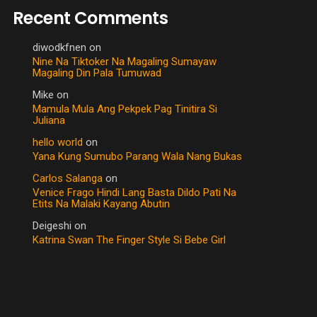
Recent Comments
diwodkfnen
on
Nine Na Tiktoker Na Magaling Sumayaw
Magaling Din Pala Tumuwad
Mike
on
Mamula Mula Ang Pekpek Pag Tinitira Si
Juliana
hello world
on
Yana Kung Sumubo Parang Wala Nang Bukas
Carlos Salanga
on
Venice Frago Hindi Lang Basta Dildo Pati Na
Etits Na Malaki Kayang Abutin
Deigeshi
on
Katrina Swan The Finger Style Si Bebe Girl