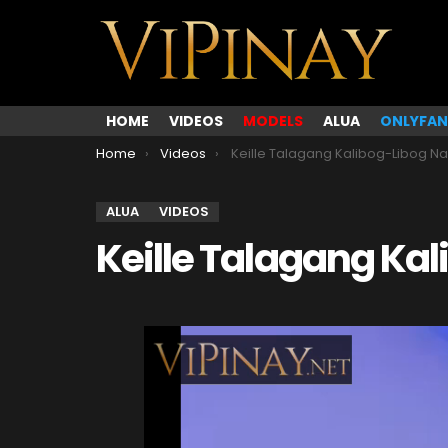
HOME
VIDEOS
MODELS
ALUA
ONLYFAN
You are here:
Home
Videos
Keille Talagang Kalibog-Libog Na Eab
ALUA
VIDEOS
Keille Talagang Ka
V
i
d
e