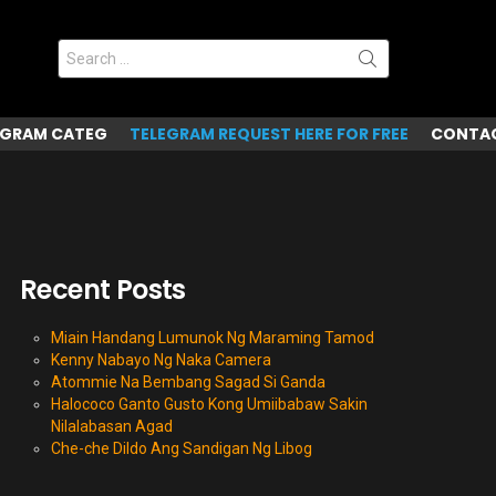
Search
for:
EGRAM CATEG
TELEGRAM REQUEST HERE FOR FREE
CONTAC
Recent Posts
Miain Handang Lumunok Ng Maraming Tamod
Kenny Nabayo Ng Naka Camera
Atommie Na Bembang Sagad Si Ganda
Halococo Ganto Gusto Kong Umiibabaw Sakin
Nilalabasan Agad
Che-che Dildo Ang Sandigan Ng Libog