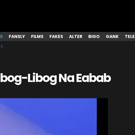
S
FANSLY
FILMS
FAKES
ALTER
BIGO
GANK
TEL
ab
libog-Libog Na Eabab