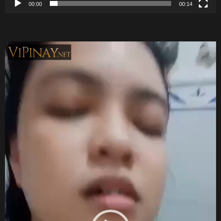
00:00
00:14
V
i
d
e
o
P
l
a
y
e
r