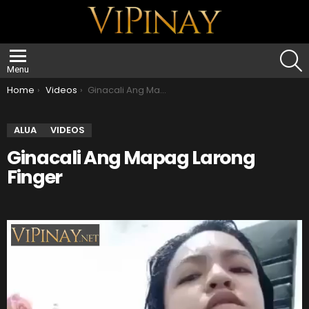
S
Menu
You are here:
Home
Videos
Ginacali Ang Mapag Larong Finger
ALUA
VIDEOS
Ginacali Ang Mapag Larong
Finger
V
i
d
e