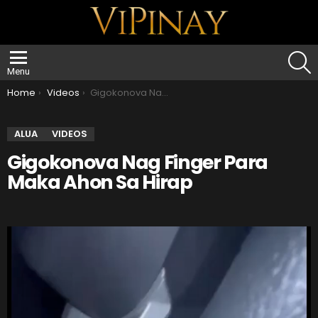
S
Menu
You are here:
Home
Videos
Gigokonova Nag Finger Para Maka Ahon Sa Hirap
ALUA
VIDEOS
Gigokonova Nag Finger Para
Maka Ahon Sa Hirap
V
i
d
e