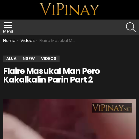
S
Menu
You are here:
Home
Videos
Flaire Masukal Man Pero Kakalkalin Parin Part 2
ALUA
NSFW
VIDEOS
Flaire Masukal Man Pero
Kakalkalin Parin Part 2
V
i
d
e