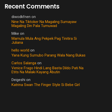
Recent Comments
diwodkfnen
on
Nine Na Tiktoker Na Magaling Sumayaw
Magaling Din Pala Tumuwad
Mike
on
Mamula Mula Ang Pekpek Pag Tinitira Si
Juliana
hello world
on
Yana Kung Sumubo Parang Wala Nang Bukas
Carlos Salanga
on
Venice Frago Hindi Lang Basta Dildo Pati Na
Etits Na Malaki Kayang Abutin
Deigeshi
on
Katrina Swan The Finger Style Si Bebe Girl