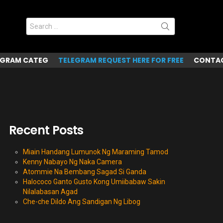
Search
for:
EGRAM CATEG
TELEGRAM REQUEST HERE FOR FREE
CONTAC
Recent Posts
Miain Handang Lumunok Ng Maraming Tamod
Kenny Nabayo Ng Naka Camera
Atommie Na Bembang Sagad Si Ganda
Halococo Ganto Gusto Kong Umiibabaw Sakin
Nilalabasan Agad
Che-che Dildo Ang Sandigan Ng Libog