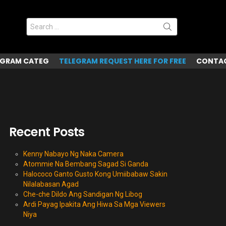
Search
for:
EGRAM CATEG
TELEGRAM REQUEST HERE FOR FREE
CONTAC
Recent Posts
Kenny Nabayo Ng Naka Camera
Atommie Na Bembang Sagad Si Ganda
Halococo Ganto Gusto Kong Umiibabaw Sakin
Nilalabasan Agad
Che-che Dildo Ang Sandigan Ng Libog
Ardi Payag Ipakita Ang Hiwa Sa Mga Viewers
Niya