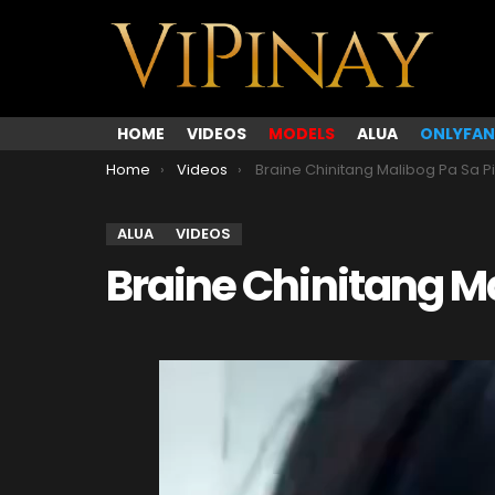
HOME
VIDEOS
MODELS
ALUA
ONLYFAN
You are here:
Home
Videos
Braine Chinitang Malibog Pa Sa P
ALUA
VIDEOS
Braine Chinitang M
V
i
d
e