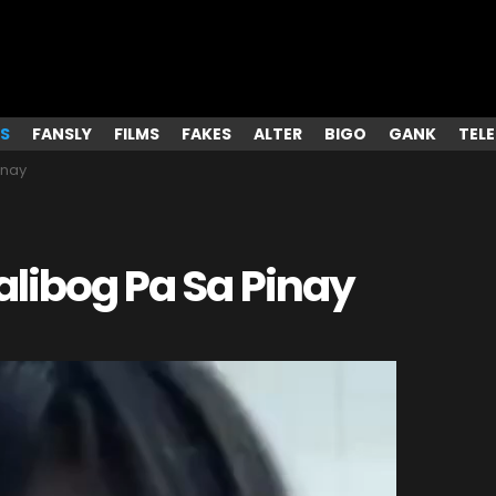
S
FANSLY
FILMS
FAKES
ALTER
BIGO
GANK
TEL
inay
alibog Pa Sa Pinay