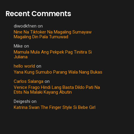
Recent Comments
diwodkfnen
on
Nine Na Tiktoker Na Magaling Sumayaw
Magaling Din Pala Tumuwad
Mike
on
Mamula Mula Ang Pekpek Pag Tinitira Si
Juliana
hello world
on
Yana Kung Sumubo Parang Wala Nang Bukas
Carlos Salanga
on
Venice Frago Hindi Lang Basta Dildo Pati Na
Etits Na Malaki Kayang Abutin
Deigeshi
on
Katrina Swan The Finger Style Si Bebe Girl