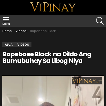
S
Menu
You are here:
Home
Videos
Bapebaee Black na Dildo Ang Bumubuhay Sa Libog Niya
ALUA
VIDEOS
Bapebaee Black na Dildo Ang
Bumubuhay Sa Libog Niya
V
i
d
e