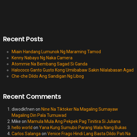
Recent Posts
Miain Handang Lumunok Ng Maraming Tamod
Kenny Nabayo Ng Naka Camera
Atommie Na Bembang Sagad Si Ganda
Halococo Ganto Gusto Kong Umiibabaw Sakin Nilalabasan Agad
Che-che Dildo Ang Sandigan Ng Libog
Recent Comments
diwodkfnen
on
Nine Na Tiktoker Na Magaling Sumayaw
Magaling Din Pala Tumuwad
Mike
on
Mamula Mula Ang Pekpek Pag Tinitira Si Juliana
hello world
on
Yana Kung Sumubo Parang Wala Nang Bukas
Carlos Salanga
on
Venice Frago Hindi Lang Basta Dildo Pati Na